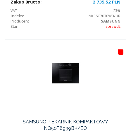
Zakup Brutto:
2 735,52 PLN
VAT
23%
Indeks:
NK36C7070WB/UR
Producent
SAMSUNG
Stan
sprawdź
HI
T
LI
S
T
A
SAMSUNG PIEKARNIK KOMPAKTOWY
NQ50T8939BK/EO