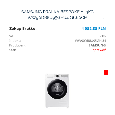
SAMSUNG PRALKA BESPOKE AI 9KG
WW90DB8U95GHU4 GŁ.60CM
Zakup Brutto:
4 052,85 PLN
VAT
23%
Indeks:
WW90DB8U95GHU4
Producent
SAMSUNG
Stan
sprawdź
HI
T
LI
S
T
A