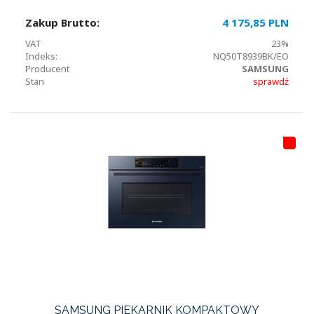
Zakup Brutto:
4 175,85 PLN
VAT
23%
Indeks:
NQ50T8939BK/EO
Producent
SAMSUNG
Stan
sprawdź
HI
T
LI
S
T
A
SAMSUNG PIEKARNIK KOMPAKTOWY