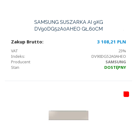
SAMSUNG SUSZARKA AI 9KG
DV90DG52A0AHEO GŁ.60CM
Zakup Brutto:
3 108,21 PLN
VAT
23%
Indeks:
DV90DG52A0AHEO
Producent
SAMSUNG
Stan
DOSTĘPNY
HI
T
LI
S
T
A