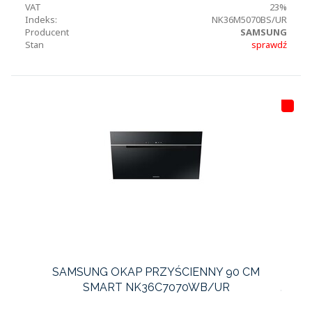
VAT
23%
Indeks:
NK36M5070BS/UR
Producent
SAMSUNG
Stan
sprawdź
HI
T
LI
S
T
A
SAMSUNG OKAP PRZYŚCIENNY 90 CM
SMART NK36C7070WB/UR