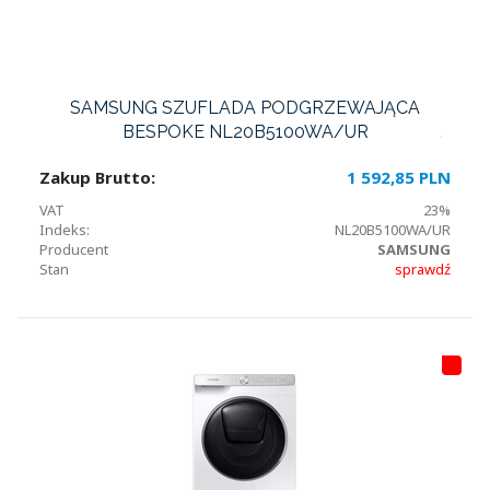
SAMSUNG SZUFLADA PODGRZEWAJĄCA
BESPOKE NL20B5100WA/UR
Zakup Brutto:
1 592,85 PLN
VAT
23%
Indeks:
NL20B5100WA/UR
Producent
SAMSUNG
Stan
sprawdź
HI
T
LI
S
T
A