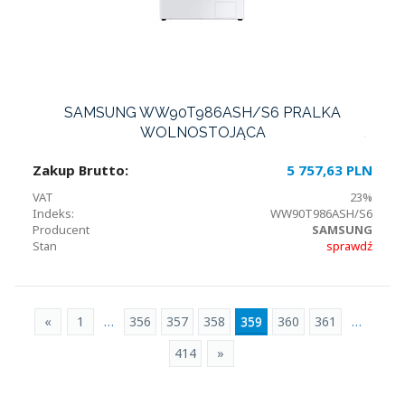
SAMSUNG WW90T986ASH/S6 PRALKA
WOLNOSTOJĄCA
Zakup Brutto:
5 757,63 PLN
VAT
23%
Indeks:
WW90T986ASH/S6
Producent
SAMSUNG
Stan
sprawdź
«
1
…
356
357
358
359
360
361
…
414
»