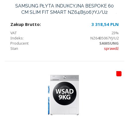
SAMSUNG PŁYTA INDUKCYJNA BESPOKE 60
CM SLIM FIT SMART NZ64B5067YJ/U2
Zakup Brutto:
3 318,54 PLN
VAT
23%
Indeks:
NZ64B5067YJ/U2
Producent
SAMSUNG
Stan
sprawdź
HI
T
LI
S
T
A