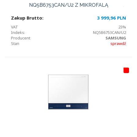
NQ5B6753CAN/U2 Z MIKROFALĄ
Zakup Brutto:
3 999,96 PLN
VAT
23%
Indeks:
NQ5B6753CAN/U2
Producent
SAMSUNG
Stan
sprawdź
HI
T
LI
S
T
A