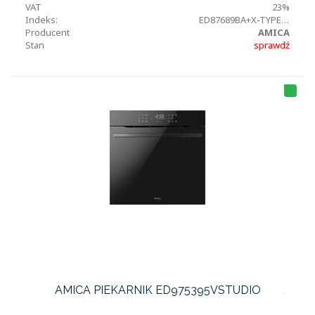
VAT
23%
Indeks:
ED87689BA+X-TYPEOPENUP
Producent
AMICA
Stan
sprawdź
HI
T
LI
S
T
A
AMICA PIEKARNIK ED975395VSTUDIO