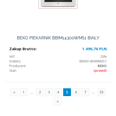
BEKO PIEKARNIK BBIM14300WMS1 BIAŁY
Zakup Brutto:
1 490,76 PLN
VAT
23%
Indeks:
BBIM14300WMS1
Producent
BEKO
Stan
sprawdź
«
1
…
2
3
4
5
6
7
…
35
»