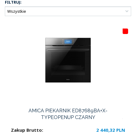
FILTRUJ:
HI
T
LI
S
T
A
AMICA PIEKARNIK ED87689BA+X-
TYPEOPENUP CZARNY
Zakup Brutto:
2 440,32 PLN