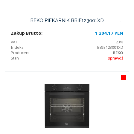
BEKO PIEKARNIK BBIE123001XD
Zakup Brutto:
1 204,17 PLN
VAT
23%
Indeks:
BBIE123001XD
Producent
BEKO
Stan
sprawdź
HI
T
LI
S
T
A