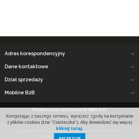
Adres korespondencyjny
Dane kontaktowe
Dział sprzedaży
Mobilne B2B
Wszelkie prawa zastrzeżone ©
TRES
2023
Korzystając z naszego serwisu, wyrażasz zgodę na korzystanie
Projekt i wykonanie: Polaris Alliance
z plików cookies (tzw "Ciasteczka"). Aby dowiedzieć się więcej
kliknij tutaj.
Sąd Rejonowy w Szczecinie Wydz. XVII Gospodarczy: KRS 0000261036
|
kapitał zakładowy: 1 488 000 PLN
|
NIP: 852-10-51-978
|
AKCEPTUJĘ