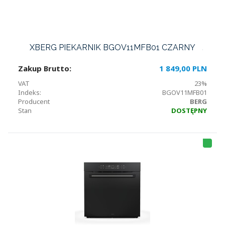
XBERG PIEKARNIK BGOV11MFB01 CZARNY
Zakup Brutto:
1 849,00 PLN
VAT
23%
Indeks:
BGOV11MFB01
Producent
BERG
Stan
DOSTĘPNY
HI
T
LI
S
T
A