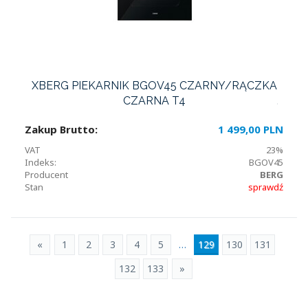
XBERG PIEKARNIK BGOV45 CZARNY/RĄCZKA
CZARNA T4
Zakup Brutto:
1 499,00 PLN
VAT
23%
Indeks:
BGOV45
Producent
BERG
Stan
sprawdź
«
1
2
3
4
5
…
129
130
131
132
133
»