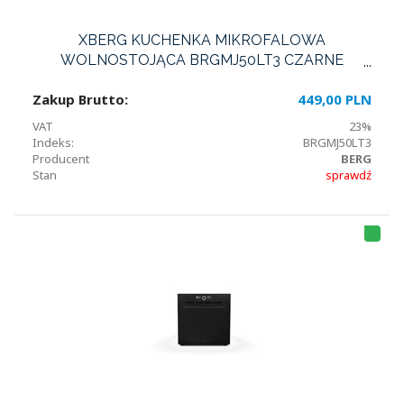
XBERG KUCHENKA MIKROFALOWA
WOLNOSTOJĄCA BRGMJ50LT3 CZARNE
SZKŁO - GRILL 800W
Zakup Brutto:
449,00 PLN
VAT
23%
Indeks:
BRGMJ50LT3
Producent
BERG
Stan
sprawdź
HI
T
LI
S
T
A