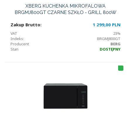
XBERG KUCHENKA MIKROFALOWA
BRGMJ800GT CZARNE SZKŁO - GRILL 800W
Zakup Brutto:
1 299,00 PLN
VAT
23%
Indeks:
BRGMJ800GT
Producent
BERG
Stan
DOSTĘPNY
HI
T
LI
S
T
A