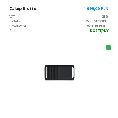
Zakup Brutto:
1 999,00 PLN
VAT
23%
Indeks:
WSIP4O33PFE
Producent
WHIRLPOOL
Stan
DOSTĘPNY
HI
T
LI
S
T
A