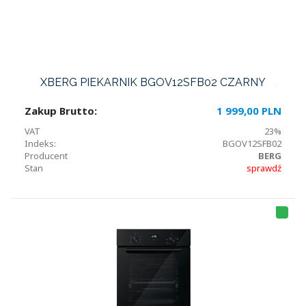
XBERG PIEKARNIK BGOV12SFB02 CZARNY
Zakup Brutto:
1 999,00 PLN
VAT
23%
Indeks:
BGOV12SFB02
Producent
BERG
Stan
sprawdź
HI
T
LI
S
T
A