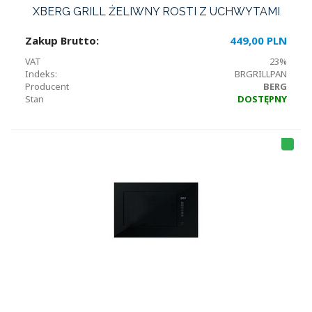
XBERG GRILL ŻELIWNY ROSTI Z UCHWYTAMI
Zakup Brutto:
449,00 PLN
VAT
23%
Indeks:
BRGRILLPAN
Producent
BERG
Stan
DOSTĘPNY
HI
T
LI
S
T
A