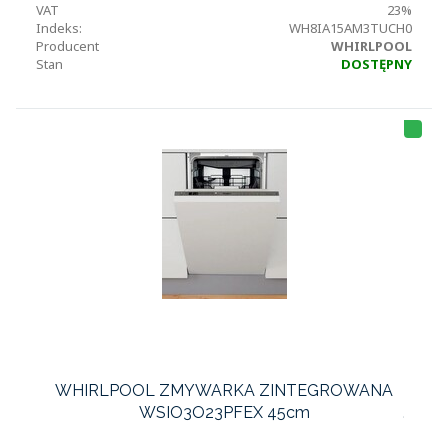
VAT
23%
Indeks:
WH8IA15AM3TUCH0
Producent
WHIRLPOOL
Stan
DOSTĘPNY
HI
T
LI
S
T
A
WHIRLPOOL ZMYWARKA ZINTEGROWANA
WSIO3O23PFEX 45cm