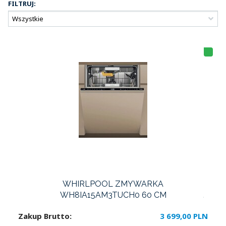
FILTRUJ:
HI
T
LI
S
T
A
WHIRLPOOL ZMYWARKA
WH8IA15AM3TUCH0 60 CM
Zakup Brutto:
3 699,00 PLN